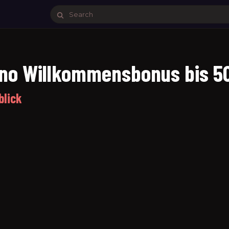
ino Willkommensbonus bis 50
blick