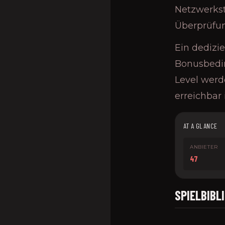
Netzwerkst
Überprüfun
Ein dedizi
Bonusbedi
Level werd
erreichbar i
AT A GLANCE
ANBIETER
47
SPIELBIBL