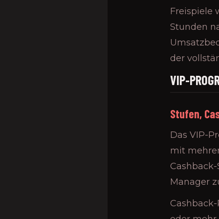
Freispiele
Stunden na
Umsatzbedi
der vollst
VIP-PROGR
Stufen, Ca
Das VIP-Pr
mit mehrer
Cashback-S
Manager zu
Cashback-R