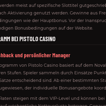
 werden meist auf spezifische Slottitel gutgeschr
ch Aktivierung genutzt werden. Gewinne aus Fre
ngungen wie der Hauptbonus. Vor der Inanspruc
ändigen Bonusbedingungen auf der Website.
AMM BEI PISTOLO CASINO
shback und persönlicher Manager
ogramm von Pistolo Casino basiert auf dem Nova
en Stufen. Spieler sammeln durch Einsätze Punkte
ätze entscheidend sind. Ab einer bestimmten Stu
gewiesen, der individuelle Bonusangebote koordi
aten steigen mit dem VIP-Level und können bei h