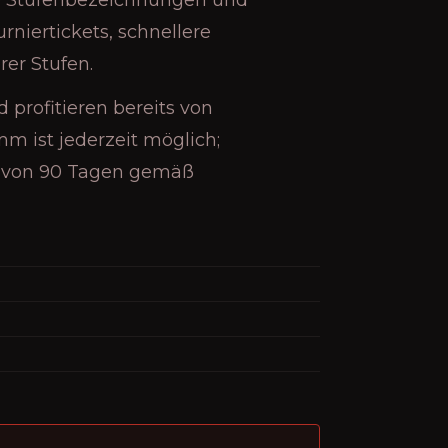
ue Stufenbezeichnungen und
rniertickets, schnellere
rer Stufen.
 profitieren bereits von
 ist jederzeit möglich;
de von 90 Tagen gemäß