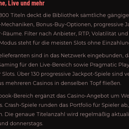
che, Live und mehr
800 Titeln deckt die Bibliothek sämtliche gängige
echaniken, Bonus-Buy-Optionen, progressive Jac
-Räume. Filter nach Anbieter, RTP, Volatilität und
odus steht für die meisten Slots ohne Einzahlun
elieferanten sind in das Netzwerk eingebunden, 
Gaming für den Live-Bereich sowie Pragmatic Pl
 Slots. Über 130 progressive Jackpot-Spiele sind 
us mehreren Casinos in denselben Topf fließen.
book-Bereich ergänzt das Casino-Angebot um Wet
. Crash-Spiele runden das Portfolio für Spieler ab
. Die genaue Titelanzahl wird regelmäßig aktualis
und donnerstags.