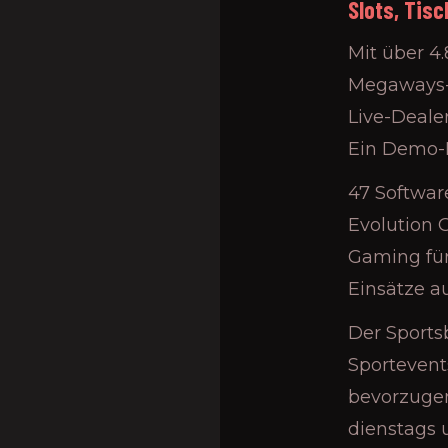
Slots, Tis
Mit über 4.
Megaways-M
Live-Dealer
Ein Demo-M
47 Softwar
Evolution 
Gaming für
Einsätze a
Der Sports
Sportevents
bevorzugen
dienstags 