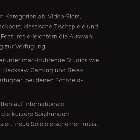
n Kategorien ab: Video-Slots,
kpots, klassische Tischspiele und
 Features erleichtern die Auswahl.
g zur Verfügung.
darunter marktführende Studios wie
ay, Hacksaw Gaming und Relax
verfügbar, bei denen Echtgeld-
ten auf internationale
, die kürzere Spielrunden
iert; neue Spiele erscheinen meist